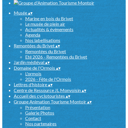
Musée
▴
▾
Marine en bois du Brivet
Le musée de plein air
Actualités & évènements
Agenda
Nos labellisations
Remontées du Brivet
▴
▾
Remontées du Brivet
Eté 2026 - Remontées du Brivet
Jardin médiéval
▴
▾
Domaine de l'Ormois
▴
▾
L'ormois
2026 - Fête de l'Ormois
Lettres d'histoire
▴
▾
Centre de Ressource JL Monvoisin
▴
▾
Accueil des cyclotouristes
▴
▾
Groupe Animation Tourisme Montoir
▴
▾
Présentation
Galerie Photos
Contact
Nos partenaires