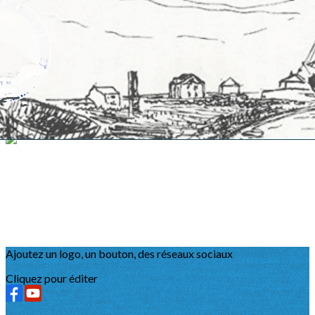
Exporter les lignes sélectionnées
Exporter toutes les colonnes
Exporter uniquement les colonnes affichées
Menu
?>
Images de la page d'accueil
Cliquez pour éditer
Ajoutez un logo, un bouton, des réseaux sociaux
Cliquez pour éditer