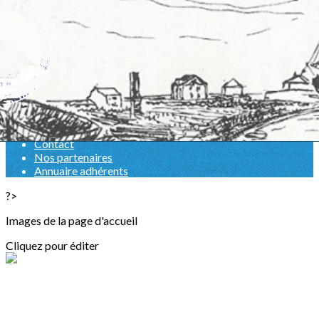
Exporter les lignes sélectionnées
Exporter toutes les colonnes
Exporter uniquement les colonnes affichées
Menu
<
>
Présentation
Galerie Photos
Contact
Nos partenaires
Annuaire adhérents
?>
Images de la page d'accueil
Cliquez pour éditer