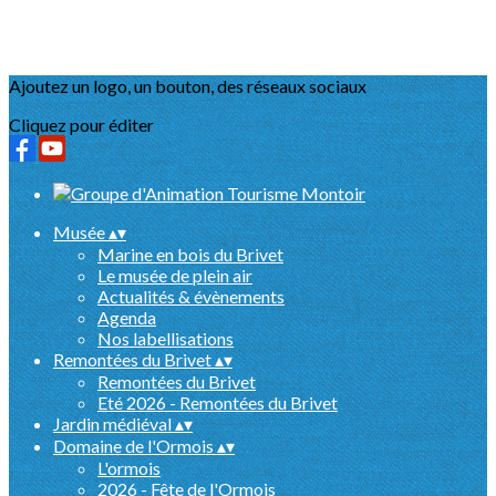
Ajoutez un logo, un bouton, des réseaux sociaux
Cliquez pour éditer
Musée
▴
▾
Marine en bois du Brivet
Le musée de plein air
Actualités & évènements
Agenda
Nos labellisations
Remontées du Brivet
▴
▾
Remontées du Brivet
Eté 2026 - Remontées du Brivet
Jardin médiéval
▴
▾
Domaine de l'Ormois
▴
▾
L'ormois
2026 - Fête de l'Ormois