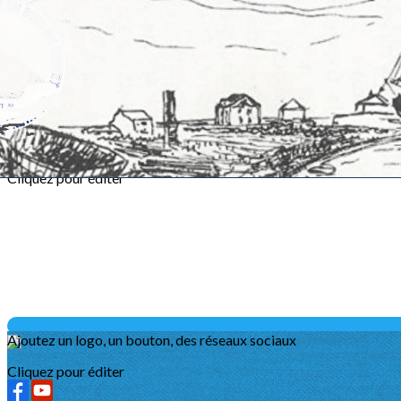
Exporter les lignes sélectionnées
Exporter toutes les colonnes
Exporter uniquement les colonnes affichées
Menu
?>
Images de la page d'accueil
Cliquez pour éditer
Ajoutez un logo, un bouton, des réseaux sociaux
Cliquez pour éditer