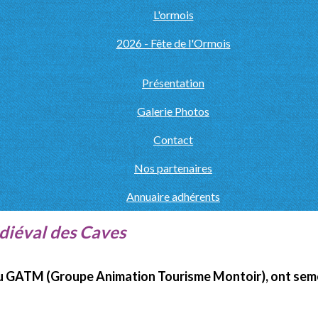
L'ormois
2026 - Fête de l'Ormois
Présentation
Galerie Photos
Contact
Nos partenaires
Annuaire adhérents
diéval des Caves
du GATM (Groupe Animation Tourisme Montoir), ont semés