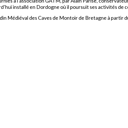
nies à l’association GATM, par Alain Parise, conservateur d
d’hui installé en Dordogne où il poursuit ses activités de 
rdin Médiéval des Caves de Montoir de Bretagne à partir d