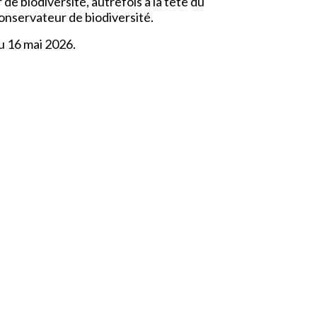
e biodiversité, autrefois à la tête du
conservateur de biodiversité.
u 16 mai 2026.