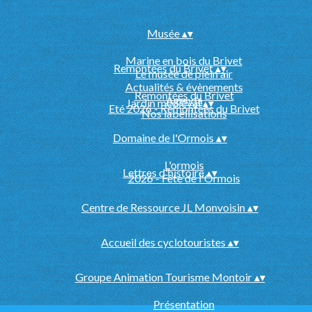
Musée
▴
▾
Marine en bois du Brivet
Remontées du Brivet
▴
▾
Le musée de plein air
Actualités & évènements
Remontées du Brivet
Agenda
Jardin médiéval
▴
▾
Eté 2026 - Remontées du Brivet
Nos labellisations
Domaine de l'Ormois
▴
▾
L'ormois
Lettres d'histoire
▴
▾
2026 - Fête de l'Ormois
Centre de Ressource JL Monvoisin
▴
▾
Accueil des cyclotouristes
▴
▾
Groupe Animation Tourisme Montoir
▴
▾
Présentation