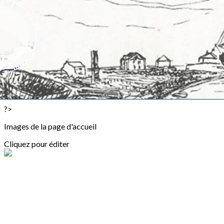
Exporter les lignes sélectionnées
Exporter toutes les colonnes
Exporter uniquement les colonnes affichées
Menu
<
>
L'ormois
2026 - Fête de l'Ormois
?>
Images de la page d'accueil
Cliquez pour éditer