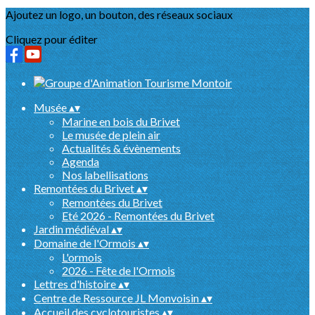
Ajoutez un logo, un bouton, des réseaux sociaux
Cliquez pour éditer
Musée
▴
▾
Marine en bois du Brivet
Le musée de plein air
Actualités & évènements
Agenda
Nos labellisations
Remontées du Brivet
▴
▾
Remontées du Brivet
Eté 2026 - Remontées du Brivet
Jardin médiéval
▴
▾
Domaine de l'Ormois
▴
▾
L'ormois
2026 - Fête de l'Ormois
Lettres d'histoire
▴
▾
Centre de Ressource JL Monvoisin
▴
▾
Accueil des cyclotouristes
▴
▾