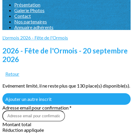
Présentation
Galerie Photos
Contact
Nos partenaires
Annuaire adhérents
L'ormois
2026 - Fête de l'Ormois
2026 - Fête de l'Ormois - 20 septembre
2026
Retour
Evénement limité, il ne reste plus que 130 place(s) disponible(s).
Ajouter un autre inscrit
Adresse email pour confirmation *
Montant total
Réduction appliquée